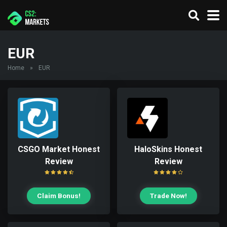
EUR
Home
»
EUR
CSGO Market Honest
HaloSkins Honest
Review
Review
Claim Bonus!
Trade Now!